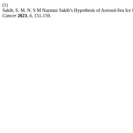
(1)
Sakib, S. M. N. S M Nazmuz Sakib’s Hypothesis of Aerosol-Sea Ice 
Cancer
2023
,
6
, 151-159.