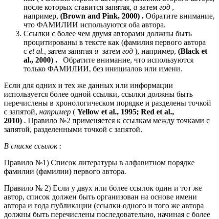
после которых ставится запятая,
а
затем
год
,
например,
(Brown and Pink, 2000)
.
Обратите внимание,
что ФАМИЛИИ используются оба автора.
Ссылки с более чем двумя авторами должны быть
процитированы в тексте как (фамилия первого автора
с
et al.,
затем запятая
и
затем
год
), например,
(Black et
al., 2000)
.
Обратите внимание, что используются
только ФАМИЛИИ, без инициалов или имени.
Если для одних и тех же данных или информации
используется более одной ссылки, ссылки должны быть
перечислены в хронологическом порядке и разделены точкой
с запятой,
например
(
Yellow et al., 1995; Red et al.,
2010)
. Правило №2 применяется к ссылкам между точками с
запятой, разделенными точкой с запятой.
В списке ссылок
:
Правило №1) Список литературы в алфавитном порядке
фамилии (фамилии) первого автора.
Правило № 2) Если у двух или более ссылок один и тот же
автор, список должен быть организован на основе имени
автора и года публикации (ссылки одного и того же автора
должны быть перечислены последовательно, начиная с более