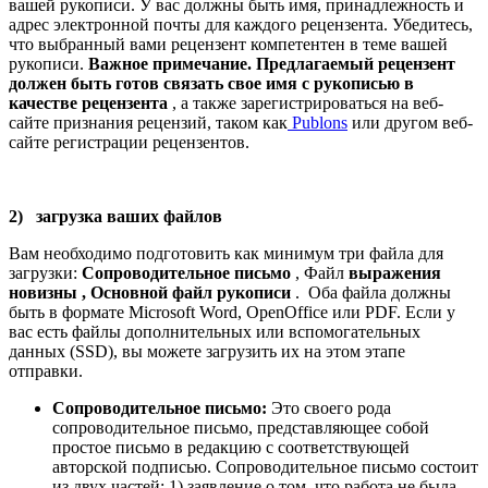
вашей рукописи. У вас должны быть имя, принадлежность и
адрес электронной почты для каждого рецензента. Убедитесь,
что выбранный вами рецензент компетентен в теме вашей
рукописи.
Важное примечание.
Предлагаемый рецензент
должен быть готов связать свое имя с рукописью в
качестве рецензента
, а также зарегистрироваться на веб-
сайте признания рецензий, таком как
Publons
или другом веб-
сайте регистрации рецензентов.
2)
загрузка ваших файлов
Вам необходимо подготовить как минимум три файла для
загрузки:
Сопроводительное письмо
, Файл
выражения
новизны
, Основной файл рукописи
. Оба файла должны
быть в формате Microsoft Word, OpenOffice или PDF. Если у
вас есть файлы дополнительных или вспомогательных
данных (SSD), вы можете загрузить их на этом этапе
отправки.
Сопроводительное письмо:
Это своего рода
сопроводительное письмо, представляющее собой
простое письмо в редакцию с соответствующей
авторской подписью. Сопроводительное письмо состоит
из двух частей: 1) заявление о том, что работа не была