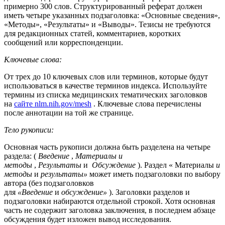
примерно 300 слов. Структурированный реферат должен
иметь четыре указанных подзаголовка: «Основные сведения»,
«Методы», «Результаты» и «Выводы». Тезисы не требуются
для редакционных статей, комментариев, коротких
сообщений или корреспонденции.
Ключевые слова:
От трех до 10 ключевых слов или терминов, которые будут
использоваться в качестве терминов индекса. Используйте
термины из списка медицинских тематических заголовков
на
сайте nlm.nih.gov/mesh
. Ключевые слова перечислены
после аннотации на той же странице.
Тело рукописи:
Основная часть рукописи должна быть разделена на четыре
раздела: (
Введение
,
Материалы и
методы
,
Результаты
и
Обсуждение
). Раздел « Материалы
и
методы
и
результаты»
может иметь подзаголовки по выбору
автора (без подзаголовков
для
«Введение
и
обсуждение»
). Заголовки разделов и
подзаголовки набираются отдельной строкой. Хотя основная
часть не содержит заголовка заключения, в последнем абзаце
обсуждения будет изложен вывод исследования.