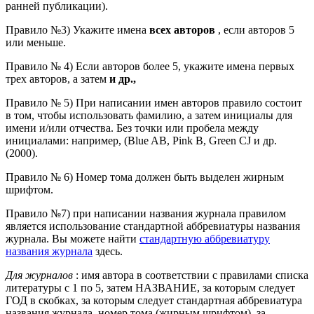
ранней публикации).
Правило №3) Укажите имена
всех авторов
, если авторов 5
или меньше.
Правило № 4) Если авторов более 5, укажите имена первых
трех авторов, а затем
и др.,
Правило № 5) При написании имен авторов правило состоит
в том, чтобы использовать фамилию, а затем инициалы для
имени и/или отчества. Без точки или пробела между
инициалами: например, (Blue AB, Pink B, Green CJ и др.
(2000).
Правило № 6) Номер тома должен быть выделен жирным
шрифтом.
Правило №7) при написании названия журнала правилом
является использование стандартной аббревиатуры названия
журнала. Вы можете найти
стандартную аббревиатуру
названия журнала
здесь.
Для журналов
: имя автора в соответствии с правилами списка
литературы с 1 по 5, затем НАЗВАНИЕ, за которым следует
ГОД в скобках, за которым следует стандартная аббревиатура
названия журнала, номер тома (жирным шрифтом), за