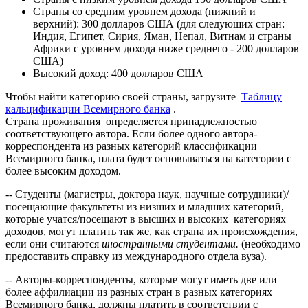
Страны со средним уровнем дохода (нижний и
верхний): 300 долларов США (для следующих стран:
Индия, Египет, Сирия, Яман, Непал, Витнам и страны
Африки с уровнем дохода ниже среднего - 200 долларов
США)
Высокий доход: 400 долларов США
Чтобы найти категорию своей страны, загрузите
Таблицу
кальцификации Всемирного банка
.
Страна проживания определяется принадлежностью
соответствующего автора. Если более одного автора-
корреспондента из разных категорий классификации
Всемирного банка, плата будет основываться на категории с
более высоким доходом.
-- Студенты (магистры, доктора наук, научные сотрудники)/
посещающие факультеты из низших и младших категорий,
которые учатся/посещают в высших и высоких категориях
доходов, могут платить так же, как страна их происхождения,
если они считаются
иностранными студентами.
(необходимо
предоставить справку из международного отдела вуза).
-- Авторы-корреспонденты, которые могут иметь две или
более аффилиации из разных стран в разных категориях
Всемирного банка, должны платить в соответствии с