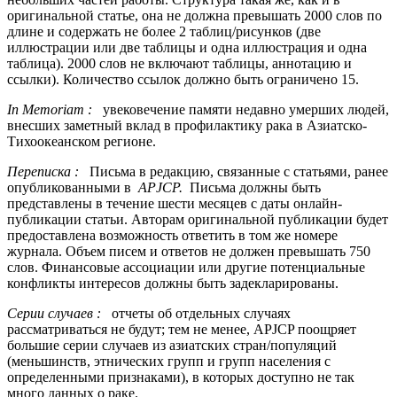
оригинальной статье, она не должна превышать 2000 слов по
длине и содержать не более 2 таблиц/рисунков (две
иллюстрации или две таблицы и одна иллюстрация и одна
таблица). 2000 слов не включают таблицы, аннотацию и
ссылки). Количество ссылок должно быть ограничено 15.
In Memoriam
:
увековечение памяти недавно умерших людей,
внесших заметный вклад в профилактику рака в Азиатско-
Тихоокеанском регионе.
Переписка
:
Письма в редакцию, связанные с статьями, ранее
опубликованными в
APJCP.
Письма должны быть
представлены в течение шести месяцев с даты онлайн-
публикации статьи. Авторам оригинальной публикации будет
предоставлена ​​возможность ответить в том же номере
журнала. Объем писем и ответов не должен превышать 750
слов. Финансовые ассоциации или другие потенциальные
конфликты интересов должны быть задекларированы.
Серии случаев
:
отчеты об отдельных случаях
рассматриваться не будут; тем не менее, APJCP поощряет
большие серии случаев из азиатских стран/популяций
(меньшинств, этнических групп и групп населения с
определенными признаками), в которых доступно не так
много данных о раке.