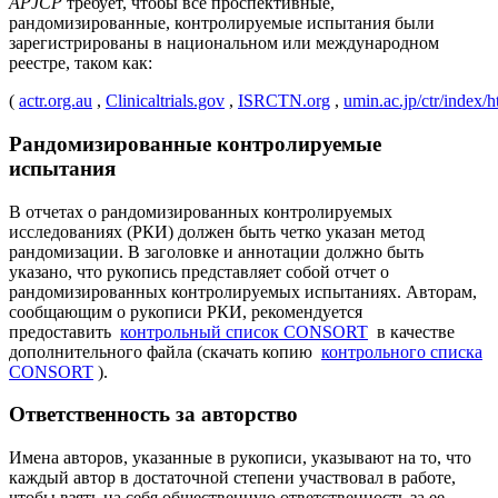
APJCP
требует, чтобы все проспективные,
рандомизированные, контролируемые испытания были
зарегистрированы в национальном или международном
реестре, таком как:
(
actr.org.au
,
Clinicaltrials.gov
,
ISRCTN.org
,
umin.ac.jp/ctr/index/
Рандомизированные контролируемые
испытания
В отчетах о рандомизированных контролируемых
исследованиях (РКИ) должен быть четко указан метод
рандомизации. В заголовке и аннотации должно быть
указано, что рукопись представляет собой отчет о
рандомизированных контролируемых испытаниях. Авторам,
сообщающим о рукописи РКИ, рекомендуется
предоставить
контрольный список CONSORT
в качестве
дополнительного файла (скачать копию
контрольного списка
CONSORT
).
Ответственность за авторство
Имена авторов, указанные в рукописи, указывают на то, что
каждый автор в достаточной степени участвовал в работе,
чтобы взять на себя общественную ответственность за ее