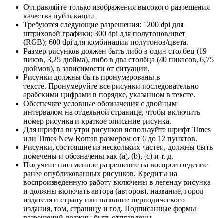
Отправляйте только изображения высокого разрешения
качества публикации.
Требуются следующие разрешения: 1200 dpi для
штриховой графики; 300 dpi для полутонов/цвет
(RGB); 600 dpi для комбинации полутонов/цвета.
Размер рисунков должен быть либо в один столбец (19
пиков, 3,25 дюйма), либо в два столбца (40 пикасов, 6,75
дюймов), в зависимости от ситуации.
Рисунки должны быть пронумерованы в
тексте. Пронумеруйте все рисунки последовательно
арабскими цифрами в порядке, указанном в тексте.
Обеспечьте условные обозначения с двойным
интервалом на отдельной странице, чтобы включить
номер рисунка и краткое описание рисунка.
Для шрифта внутри рисунков используйте шрифт Times
или Times New Roman размером от 6 до 12 пунктов.
Рисунки, состоящие из нескольких частей, должны быть
помечены и обозначены как (a), (b), (c) и т. д.
Получите письменное разрешение на воспроизведение
ранее опубликованных рисунков. Кредиты на
воспроизведенную работу включены в легенду рисунка
и должны включать автора (авторов), название, город
издателя и страну или название периодического
издания, том, страницу и год. Подписанные формы
разрешений должны быть отправлены