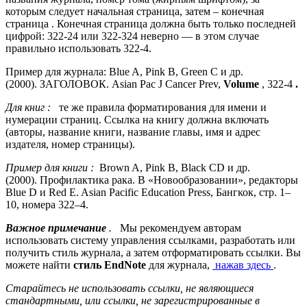
которым следует начальная страница, затем – конечная
страница . Конечная страница должна быть только последней
цифрой: 322-24 или 322-324 неверно ― в этом случае
правильно использовать 322-4.
Пример для журнала: Blue A, Pink B, Green C и др.
(2000). ЗАГОЛОВОК. Asian Pac J Cancer Prev,
Volume
, 322-4
.
Для книг
:
те же правила форматирования для имени и
нумерации страниц. Ссылка на книгу должна включать
(авторы, название книги, название главы, имя и адрес
издателя, номер страницы).
Пример для книги
:
Brown A, Pink B, Black CD и др.
(2000). Профилактика рака. В «Новообразовании», редакторы
Blue D и Red E. Asian Pacific Education Press, Бангкок, стр. 1–
10, номера 322–4.
Важное примечание
.
Мы рекомендуем авторам
использовать систему управления ссылками, разработать или
получить стиль журнала, а затем отформатировать ссылки. Вы
можете найти
стиль EndNote
для журнала,
нажав здесь
.
Старайтесь не использовать ссылки, не являющиеся
стандартными, или ссылки, не зарегистрированные в